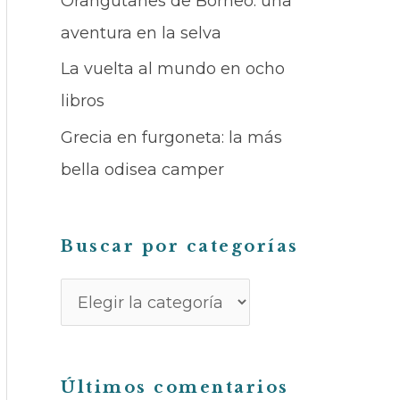
Orangutanes de Borneo: una
a
aventura en la selva
r
La vuelta al mundo en ocho
p
libros
o
Grecia en furgoneta: la más
r
bella odisea camper
c
a
t
Buscar por categorías
e
g
o
r
Últimos comentarios
í