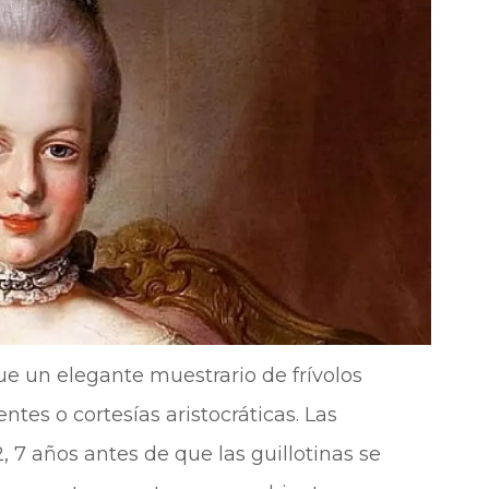
e un elegante muestrario de frívolos
ntes o cortesías aristocráticas. Las
, 7 años antes de que las guillotinas se