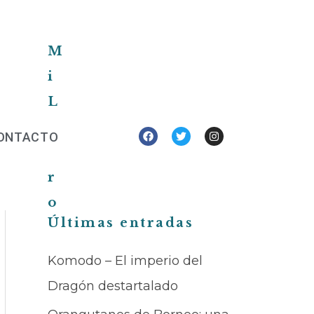
M
i
L
i
Facebook
Twitter
Instagram
ONTACTO
b
r
o
B
Últimas entradas
u
Komodo – El imperio del
s
Dragón destartalado
c