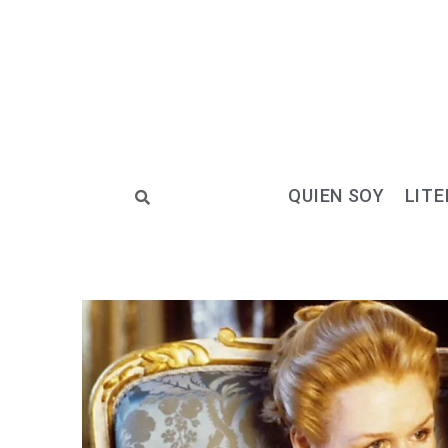
Ir
al
contenido
QUIEN SOY
LITE
Navegación
de
entradas