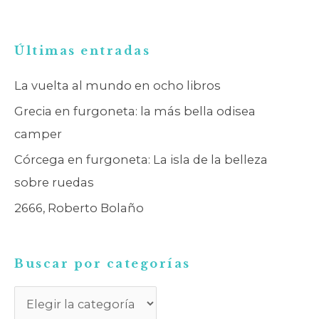
B
Últimas entradas
u
La vuelta al mundo en ocho libros
s
Grecia en furgoneta: la más bella odisea
c
camper
a
Córcega en furgoneta: La isla de la belleza
r
sobre ruedas
p
2666, Roberto Bolaño
o
r
c
Buscar por categorías
a
t