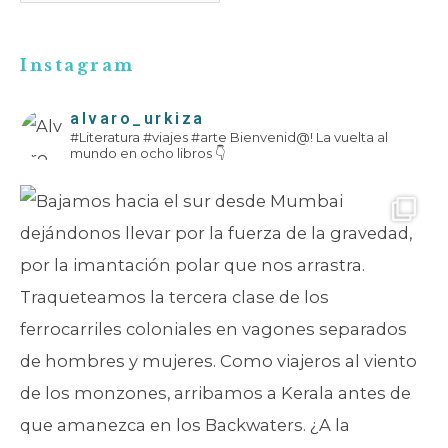
e
g
Instagram
o
r
alvaro_urkiza
í
#Literatura #viajes #arte
Bienvenid@!
La vuelta al
mundo en ocho libros 👇
a
s