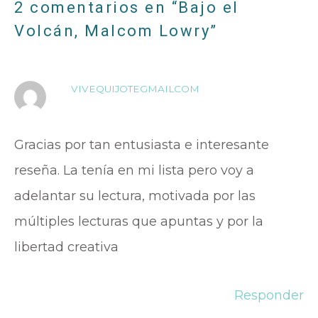
o
r
p
t
2 comentarios en “Bajo el
Volcán, Malcom Lowry”
k
p
i
r
VIVEQUIJOTEGMAILCOM
Gracias por tan entusiasta e interesante
reseña. La tenía en mi lista pero voy a
adelantar su lectura, motivada por las
múltiples lecturas que apuntas y por la
libertad creativa
Responder