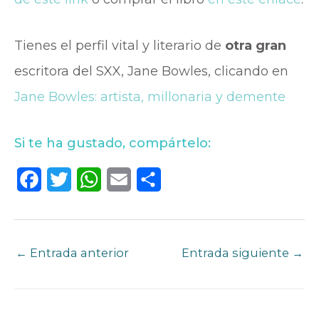
Tienes el perfil vital y literario de
otra gran
escritora del SXX, Jane Bowles, clicando en
Jane Bowles: artista, millonaria y demente
Si te ha gustado, compártelo:
F
T
W
E
C
a
w
h
m
o
c
i
a
a
m
e
t
t
i
p
←
Entrada anterior
Entrada siguiente
→
b
t
s
l
a
o
e
A
r