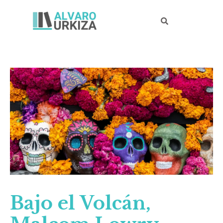
Ir
al
contenido
Navegación
de
entradas
Bajo el Volcán,