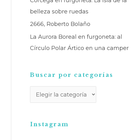
Córcega en furgoneta: La isla de la
a
belleza sobre ruedas
r
2666, Roberto Bolaño
p
La Aurora Boreal en furgoneta: al
o
Círculo Polar Ártico en una camper
r
c
a
Buscar por categorías
t
e
g
o
Instagram
r
í