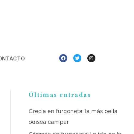
Facebook
Twitter
Instagram
ONTACTO
B
Últimas entradas
u
Grecia en furgoneta: la más bella
s
odisea camper
c