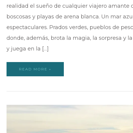
realidad el sueño de cualquier viajero amante d
boscosas y playas de arena blanca. Un mar azul
espectaculares. Prados verdes, pueblos de pesca
donde, además, brota la magia, la sorpresa y la
y juega en la […]
READ MORE »
SURFTRIP
A
JAPÓN,
EL
PAÍS
DEL
SWELL
NACIENTE