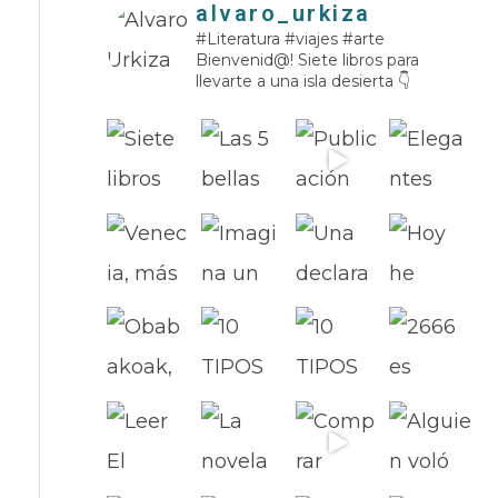
alvaro_urkiza
a
#Literatura #viajes #arte
Bienvenid@!
Siete libros para
s
llevarte a una isla desierta 👇