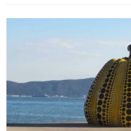
NAOSHIMA,
LA
ISLA-
ARTE
DE
JAPÓN